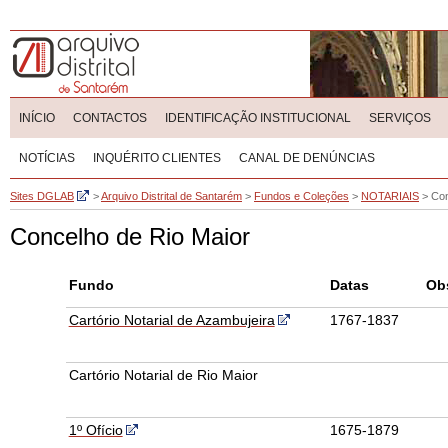
INÍCIO
CONTACTOS
IDENTIFICAÇÃO INSTITUCIONAL
SERVIÇOS
NOTÍCIAS
INQUÉRITO CLIENTES
CANAL DE DENÚNCIAS
Sites DGLAB
>
Arquivo Distrital de Santarém
>
Fundos e Coleções
>
NOTARIAIS
>
Con
Concelho de Rio Maior
Fundo
Datas
Obs
Cartório Notarial de Azambujeira
1767-1837
Cartório Notarial de Rio Maior
1º Ofício
1675-1879