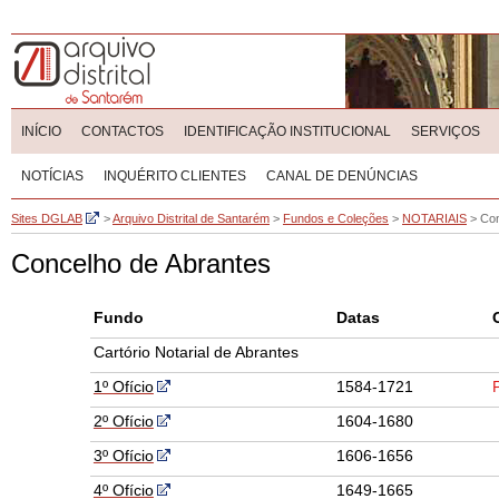
INÍCIO
CONTACTOS
IDENTIFICAÇÃO INSTITUCIONAL
SERVIÇOS
NOTÍCIAS
INQUÉRITO CLIENTES
CANAL DE DENÚNCIAS
Sites DGLAB
>
Arquivo Distrital de Santarém
>
Fundos e Coleções
>
NOTARIAIS
>
Con
Concelho de Abrantes
Fundo
Datas
Cartório Notarial de Abrantes
1º Ofício
1584-1721
2º Ofício
1604-1680
3º Ofício
1606-1656
4º Ofício
1649-1665