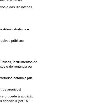
as Bibliotecas.
os e das Bibliotecas.
s Administrativos e
quivos públicos.
públicos, instrumentos de
ntos e de renúncia ou
rtórios notariais [art.
tros arquivos]
) e procede à abolição
especiais [art.º 5.º –