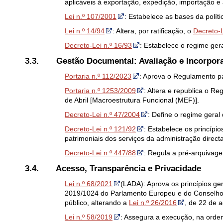
aplicáveis à exportação, expedição, importação e
Lei n.º 107/2001
: Estabelece as bases da políti
Lei n.º 14/94
: Altera, por ratificação, o
Decreto-L
Decreto-Lei n.º 16/93
: Estabelece o regime gera
3.3.
Gestão Documental: Avaliação e Incorpor
Portaria n.º 112/2023
: Aprova o Regulamento pa
Portaria n.º 1253/2009
: Altera e republica o R
de Abril [Macroestrutura Funcional (MEF)].
Decreto-Lei n.º 47/2004
: Define o regime gera
Decreto-Lei n.º 121/92
: Estabelece os princípi
patrimoniais dos serviços da administração directa
Decreto-Lei n.º 447/88
: Regula a pré-arquiva
3.4.
Acesso, Transparência e Privacidade
Lei n.º 68/2021
(LADA): Aprova os princípios ge
2019/1024 do Parlamento Europeu e do Conselho, d
público, alterando a
Lei n.º 26/2016
, de 22 de a
Lei n.º 58/2019
: Assegura a execução, na ordem