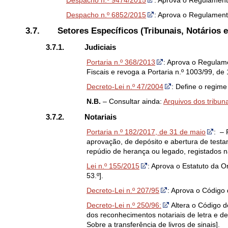
Despacho n.º 9474/2015
: Aprova o Regulamento
Despacho n.º 6852/2015
: Aprova o Regulament
3.7.
Setores Específicos (Tribunais, Notários e
3.7.1. Judiciais
Portaria n.º 368/2013
: Aprova o Regulame
Fiscais e revoga a Portaria n.º 1003/99, de 
Decreto-Lei n.º 47/2004
: Define o regim
N.B.
– Consultar ainda:
Arquivos dos tribun
3.7.2. Notariais
Portaria n.º 182/2017, de 31 de maio
: – 
aprovação, de depósito e abertura de testa
repúdio de herança ou legado, registados n
Lei n.º 155/2015
: Aprova o Estatuto da Or
53.º].
Decreto-Lei n.º 207/95
: Aprova o Código 
Decreto-Lei n.º 250/96:
Altera o Código 
dos reconhecimentos notariais de letra e de
Sobre a transferência de livros de sinais].