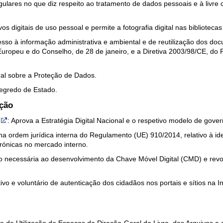
ngulares no que diz respeito ao tratamento de dados pessoais e à livre
ivos digitais de uso pessoal e permite a fotografia digital nas biblioteca
so à informação administrativa e ambiental e de reutilização dos doc
Europeu e do Conselho, de 28 de janeiro, e a Diretiva 2003/98/CE, do
al sobre a Proteção de Dados.
egredo de Estado.
ação
: Aprova a Estratégia Digital Nacional e o respetivo modelo de gove
a ordem jurídica interna do Regulamento (UE) 910/2014, relativo à iden
trónicas no mercado interno.
 necessária ao desenvolvimento da Chave Móvel Digital (CMD) e revog
ivo e voluntário de autenticação dos cidadãos nos portais e sítios na I