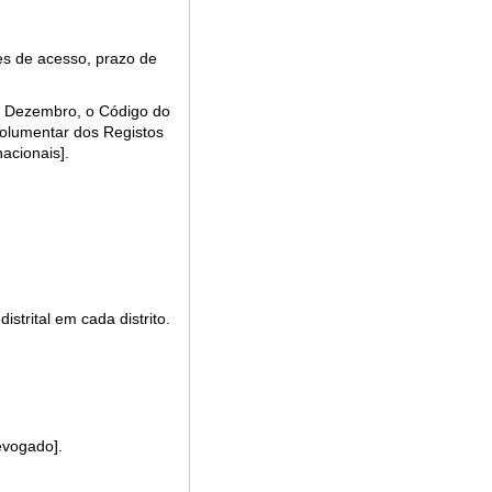
ões de acesso, prazo de
 de Dezembro, o Código do
molumentar dos Registos
nacionais].
strital em cada distrito.
evogado].