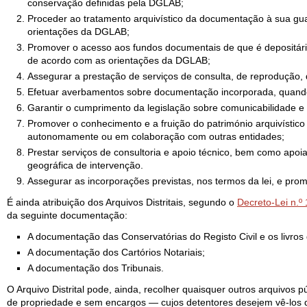
conservação definidas pela DGLAB;
Proceder ao tratamento arquivístico da documentação à sua gua
orientações da DGLAB;
Promover o acesso aos fundos documentais de que é depositári
de acordo com as orientações da DGLAB;
Assegurar a prestação de serviços de consulta, de reprodução, 
Efetuar averbamentos sobre documentação incorporada, quando 
Garantir o cumprimento da legislação sobre comunicabilidade 
Promover o conhecimento e a fruição do património arquivístico
autonomamente ou em colaboração com outras entidades;
Prestar serviços de consultoria e apoio técnico, bem como apoi
geográfica de intervenção.
Assegurar as incorporações previstas, nos termos da lei, e prom
É ainda atribuição dos Arquivos Distritais, segundo o
Decreto-Lei n.º
da seguinte documentação:
A documentação das Conservatórias do Registo Civil e os livros 
A documentação dos Cartórios Notariais;
A documentação dos Tribunais.
O Arquivo Distrital pode, ainda, recolher quaisquer outros arquivos 
de propriedade e sem encargos — cujos detentores desejem vê-los d