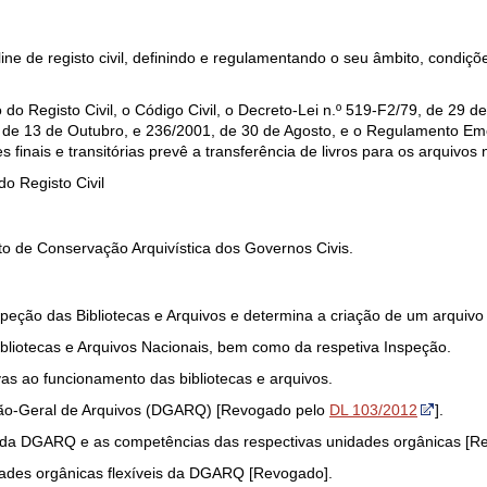
nline de registo civil, definindo e regulamentando o seu âmbito, condiç
o do Registo Civil, o Código Civil, o Decreto-Lei n.º 519-F2/79, de 29
, de 13 de Outubro, e 236/2001, de 30 de Agosto, e o Regulamento E
s finais e transitórias prevê a transferência de livros para os arquivos 
do Registo Civil
o de Conservação Arquivística dos Governos Civis.
eção das Bibliotecas e Arquivos e determina a criação de um arquivo di
ibliotecas e Arquivos Nacionais, bem como da respetiva Inspeção.
ivas ao funcionamento das bibliotecas e arquivos.
cção-Geral de Arquivos (DGARQ) [Revogado pelo
DL 103/2012
].
ar da DGARQ e as competências das respectivas unidades orgânicas [R
ades orgânicas flexíveis da DGARQ [Revogado].