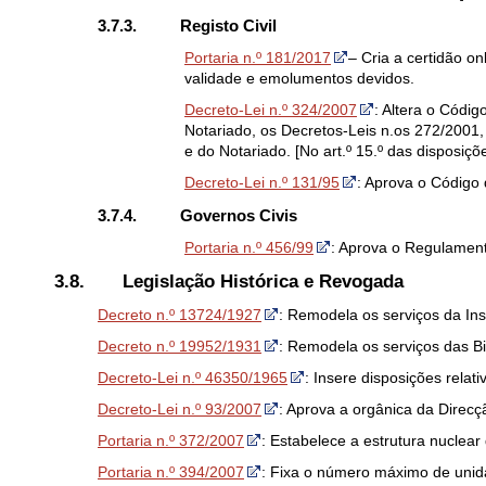
3.7.3. Registo Civil
Portaria n.º 181/2017
– Cria a certidão o
validade e emolumentos devidos.
Decreto-Lei n.º 324/2007
: Altera o Códig
Notariado, os Decretos-Leis n.os 272/2001
e do Notariado. [No art.º 15.º das disposiçõe
Decreto-Lei n.º 131/95
: Aprova o Código 
3.7.4. Governos Civis
Portaria n.º 456/99
: Aprova o Regulament
3.8.
Legislação Histórica e Revogada
Decreto n.º 13724/1927
: Remodela os serviços da Insp
Decreto n.º 19952/1931
: Remodela os serviços das B
Decreto-Lei n.º 46350/1965
: Insere disposições relat
Decreto-Lei n.º 93/2007
: Aprova a orgânica da Dire
Portaria n.º 372/2007
: Estabelece a estrutura nucle
Portaria n.º 394/2007
: Fixa o número máximo de unid