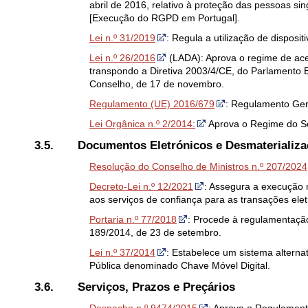
abril de 2016, relativo à proteção das pessoas si
[Execução do RGPD em Portugal].
Lei n.º 31/2019
: Regula a utilização de disposit
Lei n.º 26/2016
(LADA): Aprova o regime de aces
transpondo a Diretiva 2003/4/CE, do Parlamento 
Conselho, de 17 de novembro.
Regulamento (UE) 2016/679
: Regulamento Ger
Lei Orgânica n.º 2/2014:
Aprova o Regime do S
3.5.
Documentos Eletrónicos e Desmaterializ
Resolução do Conselho de Ministros n.º 207/2024
Decreto-Lei n.º 12/2021
: Assegura a execução n
aos serviços de confiança para as transações ele
Portaria n.º 77/2018
: Procede à regulamentação
189/2014, de 23 de setembro.
Lei n.º 37/2014
: Estabelece um sistema alternat
Pública denominado Chave Móvel Digital.
3.6.
Serviços, Prazos e Preçários