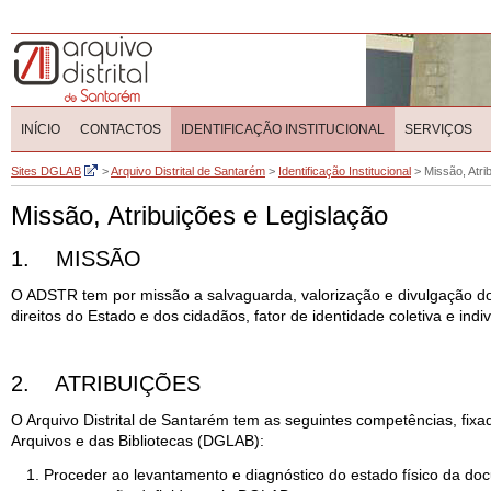
INÍCIO
CONTACTOS
IDENTIFICAÇÃO INSTITUCIONAL
SERVIÇOS
Sites DGLAB
>
Arquivo Distrital de Santarém
>
Identificação Institucional
>
Missão, Atri
Missão, Atribuições e Legislação
1. MISSÃO
O ADSTR tem por missão a salvaguarda, valorização e divulgação do
direitos do Estado e dos cidadãos, fator de identidade coletiva e indi
2. ATRIBUIÇÕES
O Arquivo Distrital de Santarém tem as seguintes competências, fix
Arquivos e das Bibliotecas (DGLAB):
Proceder ao levantamento e diagnóstico do estado físico da do