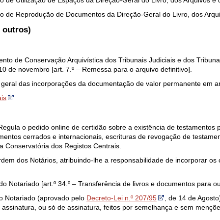
 de Utilização de Espaços da Direção-Geral do Livro, dos Arquivos e d
o de Reprodução de Documentos da Direção-Geral do Livro, dos Arquiv
 outros)
nto de Conservação Arquivística dos Tribunais Judiciais e dos Tribunai
10 de novembro [art. 7.º – Remessa para o arquivo definitivo].
e geral das incorporações da documentação de valor permanente em ar
ais
Regula o pedido online de certidão sobre a existência de testamentos 
mentos cerrados e internacionais, escrituras de revogação de testame
a Conservatória dos Registos Centrais.
dem dos Notários, atribuindo-lhe a responsabilidade de incorporar os ca
do Notariado [art.º 34.º – Transferência de livros e documentos para ou
do Notariado (aprovado pelo
Decreto-Lei n.º 207/95
, de 14 de Agosto
 assinatura, ou só de assinatura, feitos por semelhança e sem menções 