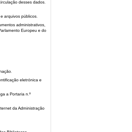
 circulação desses dados.
s e arquivos públicos.
umentos administrativos,
 Parlamento Europeu e do
rnação.
tificação eletrónica e
a a Portaria n.º
nternet da Administração