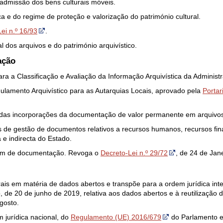
 admissão dos bens culturais móveis.
ca e do regime de proteção e valorização do património cultural.
ei n.º 16/93
.
l dos arquivos e do património arquivístico.
ação
ra a Classificação e Avaliação da Informação Arquivística da Administ
egulamento Arquivístico para as Autarquias Locais, aprovado pela
Portar
l das incorporações da documentação de valor permanente em arquivos
os de gestão de documentos relativos a recursos humanos, recursos fin
 e indirecta do Estado.
gem de documentação. Revoga o
Decreto-Lei n.º 29/72
, de 24 de Jane
rais em matéria de dados abertos e transpõe para a ordem jurídica inte
e 20 de junho de 2019, relativa aos dados abertos e à reutilização 
gosto.
 jurídica nacional, do
Regulamento (UE) 2016/679
do Parlamento e