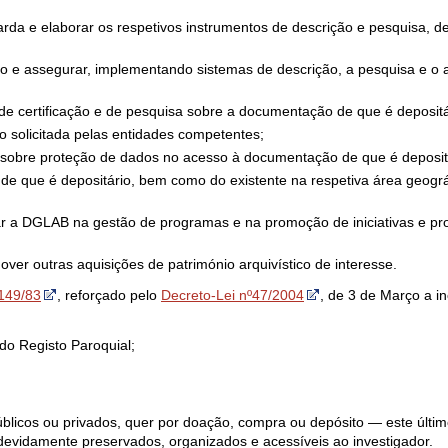
rda e elaborar os respetivos instrumentos de descrição e pesquisa, 
o e assegurar, implementando sistemas de descrição, a pesquisa e o
de certificação e de pesquisa sobre a documentação de que é depositá
solicitada pelas entidades competentes;
e sobre proteção de dados no acesso à documentação de que é deposit
 de que é depositário, bem como do existente na respetiva área geográ
ar a DGLAB na gestão de programas e na promoção de iniciativas e pro
over outras aquisições de património arquivístico de interesse.
 149/83
, reforçado pelo
Decreto-Lei nº47/2004
, de 3 de Março a i
do Registo Paroquial;
públicos ou privados, quer por doação, compra ou depósito — este últim
evidamente preservados, organizados e acessíveis ao investigador.