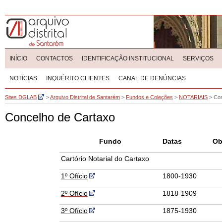
INÍCIO
CONTACTOS
IDENTIFICAÇÃO INSTITUCIONAL
SERVIÇOS
NOTÍCIAS
INQUÉRITO CLIENTES
CANAL DE DENÚNCIAS
Sites DGLAB
>
Arquivo Distrital de Santarém
>
Fundos e Coleções
>
NOTARIAIS
>
Con
Concelho de Cartaxo
Fundo
Datas
Ob
Cartório Notarial do Cartaxo
1º Ofício
1800-1930
2º Ofício
1818-1909
3º Ofício
1875-1930