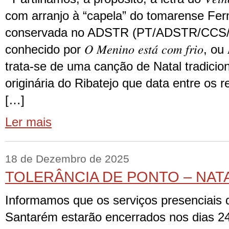
com arranjo à “capela” do tomarense Fe
conservada no ADSTR (PT/ADSTR/CCS
conhecido por 𝑂 𝑀𝑒𝑛𝑖𝑛𝑜 𝑒𝑠𝑡𝑎́ 𝑐𝑜𝑚 𝑓𝑟𝑖𝑜, ou 𝐸𝑚
trata-se de uma canção de Natal tradicio
originária do Ribatejo que data entre os 
[…]
Ler mais
18 de Dezembro de 2025
TOLERÂNCIA DE PONTO – NAT
Informamos que os serviços presenciais do
Santarém estarão encerrados nos dias 24