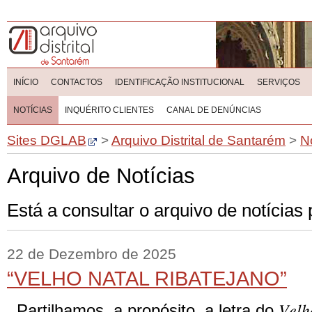
INÍCIO
CONTACTOS
IDENTIFICAÇÃO INSTITUCIONAL
SERVIÇOS
NOTÍCIAS
INQUÉRITO CLIENTES
CANAL DE DENÚNCIAS
Sites DGLAB
>
Arquivo Distrital de Santarém
>
N
Arquivo de Notícias
Está a consultar o arquivo de notícia
22 de Dezembro de 2025
“VELHO NATAL RIBATEJANO”
Partilhamos, a propósito, a letra do 𝑉𝑒𝑙ℎ𝑜 𝑁𝑎𝑡𝑎