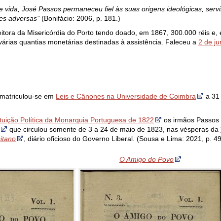
s de vida, José Passos permaneceu fiel às suas origens ideológicas, se
zes adversas”
(Bonifácio: 2006, p. 181.)
feitora da Misericórdia do Porto tendo doado, em 1867, 300.000 réis e,
várias quantias monetárias destinadas à assistência. Faleceu a
2 de j
 matriculou-se em
Leis e Cânones na Universidade de Coimbra
a 31 
tuição Política da Monarquia Portuguesa de 1822
os irmãos Passos 
que circulou somente de 3 a 24 de maio de 1823, nas vésperas da
itano
, diário oficioso do Governo Liberal. (Sousa e Lima: 2021, p. 49
O Amigo do Povo