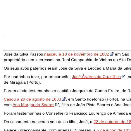
José da Silva Passos
nasceu a 18 de novembro de 1802
em São M
proprietário com interesses na Real Companhia de Vinhos do Alto Dou
Os seus avós paternos eram José da Silva e Leocádia Maria da Silva
Por padrinhos teve, por procuração,
José Álvares da Cruz Rios
, 
de Miragaia (Porto).
Foram ainda testemunhas o capitão Joaquim da Cunha Freire, de Ra
Casou a 29 de agosto de 1833
, em Santo Ildefonso (Porto), na 
com
Ana Margarida Soares
, filha de João Pinto Soares e Ana Jo
Foram testemunhas o Conselheiro Francisco Lourenço de Almeida e 
Do casamento nasceu o seu único filho, José, a
22 de outubro de 1
Faleceu precocemente, com apenas 15 meses, a
5 de junho de 183