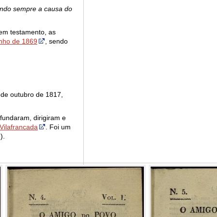
rvindo sempre a causa do
 em testamento, as
unho de 1869
, sendo
de outubro de 1817,
fundaram, dirigiram e
Vilafrancada
. Foi um
).