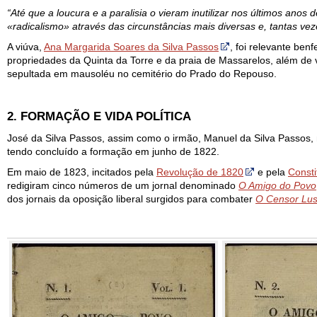
“Até que a loucura e a paralisia o vieram inutilizar nos últimos ano
«radicalismo» através das circunstâncias mais diversas e, tantas ve
A viúva,
Ana Margarida Soares da Silva Passos
, foi relevante ben
propriedades da Quinta da Torre e da praia de Massarelos, além de 
sepultada em mausoléu no cemitério do Prado do Repouso.
2. FORMAÇÃO E VIDA POLÍTICA
José da Silva Passos, assim como o irmão, Manuel da Silva Passos,
tendo concluído a formação em junho de 1822.
Em maio de 1823, incitados pela
Revolução de 1820
e pela
Consti
redigiram cinco números de um jornal denominado
O Amigo do Povo
dos jornais da oposição liberal surgidos para combater
O Censor Lus