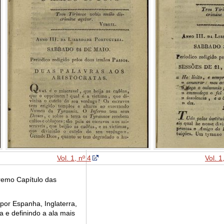
Vol. 1, nº 4
Vol. 1
remo Capítulo das
por Espanha, Inglaterra,
 e definindo a ala mais