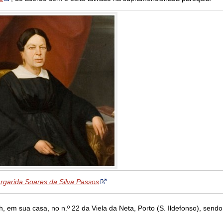
rgarida Soares da Silva Passos
1h, em sua casa, no n.º 22 da Viela da Neta, Porto (S. Ildefonso), send