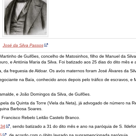
José da Silva Passos
artinho de Guifões, concelho de Matosinhos, filho de Manuel da Silva
ro, e Antónia Maria da Silva. Foi batizado aos 25 dias do dito mês e a
, da freguesia de Aldoar. Os avós maternos foram José Álvares da Silv
negociante na Baía, conhecido anos depois pelo tráfico de escravos, e 
malde, e João Domingos da Silva, de Guifões.
Capela da Quinta da Torre (Viela da Neta), já advogado de número na R
aquina Barbosa Soares.
Francisco Rebelo Leitão Castelo Branco.
834
, sendo batizado a 31 do dito mês e ano na paróquia de S. Ildefo
6
, de acordo com o óbito lavrado na supramencionada paróquia.