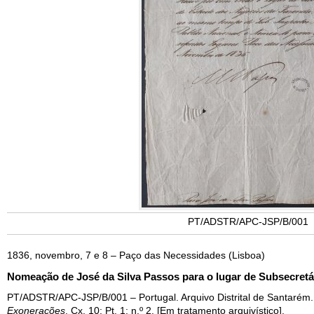
PT/ADSTR/APC-JSP/B/001
1836, novembro, 7 e 8 – Paço das Necessidades (Lisboa)
Nomeação de José da Silva Passos para o lugar de Subsecretá
PT/ADSTR/APC-JSP/B/001 – Portugal. Arquivo Distrital de Santarém
Exonerações
, Cx. 10; Pt. 1; n.º 2. [Em tratamento arquivístico].