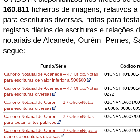
160.811
ficheiros de imagens, relativos a
para escrituras diversas, notas para test
registos diários de escrituras e relações d
notariais de Alcanede, Ourém, Pernes, 
segue:
Fundo/Série
Código r
Cartório Notarial de Alcanede – 4.º Ofício/Notas
04CNSTR04/001-
para escrituras de valor inferior a 500$00
Cartório Notarial de Alcanede – 4.º Ofício/Notas
04CNSTR04/001/
para escrituras diversas
0272
Cartório Notarial de Ourém – 2.º Ofício/Notas
02CNVNO/001/000
para escrituras diversas
a 0086; 0088; 00
Cartório Notarial de Ourém – 2.º Ofício/Notas
02CNVNO/002/00
para testamentos públicos
Cartório Notarial de Ourém – 2.º Ofício/Registo
02CNVNO/024/00
diário de escrituras diversas