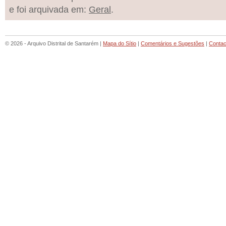
e foi arquivada em:
Geral
.
© 2026 - Arquivo Distrital de Santarém |
Mapa do Sítio
|
Comentários e Sugestões
|
Contac