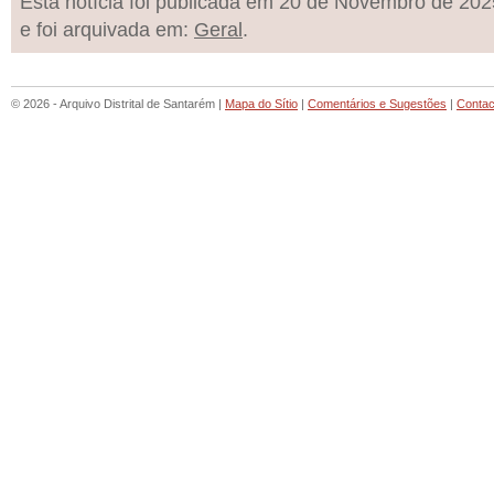
Esta notícia foi publicada em 20 de Novembro de 202
e foi arquivada em:
Geral
.
© 2026 - Arquivo Distrital de Santarém |
Mapa do Sítio
|
Comentários e Sugestões
|
Contac