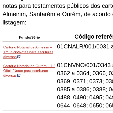
notas para testamentos públicos dos cartó
Almeirim, Santarém e Ourém, de acordo 
listagem:
Código referê
Fundo/Série
01CNALR/001/0031 
Cartório Notarial de Almeirim –
1.º Ofício/Notas para escrituras
diversas
01CNVNO/001/0343 a
Cartório Notarial de Ourém – 1.º
Ofício/Notas para escrituras
0362 a 0364; 0366; 0
diversas
0369; 0371; 0373; 03
0385 a 0386; 0388; 0
0488; 0490; 0495; 04
0644; 0648; 0650; 06