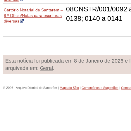
08CNSTR/001/0092 a
Cartório Notarial de Santarém –
8.º Ofício/Notas para escrituras
0138; 0140 a 0141
diversas
Esta notícia foi publicada em 8 de Janeiro de 2026 e f
arquivada em:
Geral
.
© 2026 - Arquivo Distrital de Santarém |
Mapa do Sítio
|
Comentários e Sugestões
|
Contac