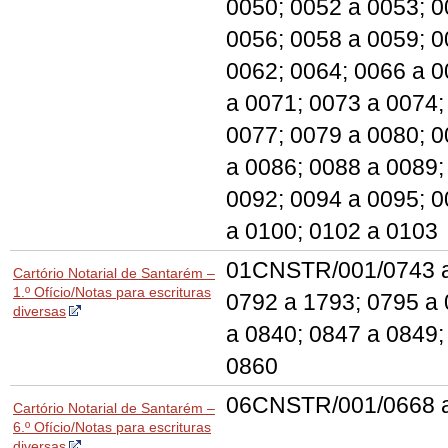
0050; 0052 a 0053; 0
0056; 0058 a 0059; 0
0062; 0064; 0066 a 0
a 0071; 0073 a 0074;
0077; 0079 a 0080; 0
a 0086; 0088 a 0089;
0092; 0094 a 0095; 0
a 0100; 0102 a 0103
01CNSTR/001/0743 a
Cartório Notarial de Santarém –
1.º Ofício/Notas para escrituras
0792 a 1793; 0795 a
diversas
a 0840; 0847 a 0849;
0860
06CNSTR/001/0668 
Cartório Notarial de Santarém –
6.º Ofício/Notas para escrituras
diversas