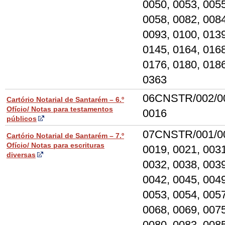
0050, 0053, 0055
0058, 0082, 0084
0093, 0100, 0139
0145, 0164, 0168
0176, 0180, 018
0363
06CNSTR/002/0
Cartório Notarial de Santarém – 6.º
Ofício/ Notas para testamentos
0016
públicos
07CNSTR/001/0
Cartório Notarial de Santarém – 7.º
Ofício/ Notas para escrituras
0019, 0021, 0031
diversas
0032, 0038, 0039
0042, 0045, 0049
0053, 0054, 0057
0068, 0069, 0075
0080, 0083, 0085