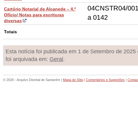
04CNSTR04/001
Cartório Notarial de Alcanede – 4.º
Ofício/ Notas para escrituras
a 0142
diversas
Totais
Esta notícia foi publicada em 1 de Setembro de 2025 
foi arquivada em:
Geral
.
© 2026 - Arquivo Distrital de Santarém |
Mapa do Sítio
|
Comentários e Sugestões
|
Contac