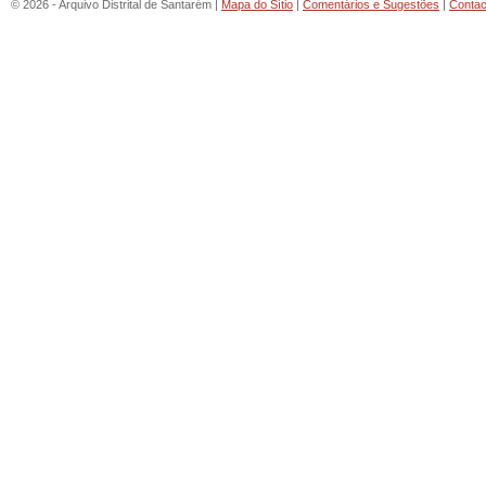
© 2026 - Arquivo Distrital de Santarém |
Mapa do Sítio
|
Comentários e Sugestões
|
Contac