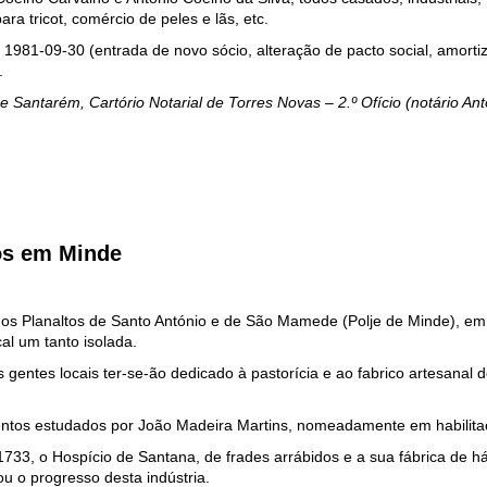
ra tricot, comércio de peles e lãs, etc.
1981-09-30 (entrada de novo sócio, alteração de pacto social, amorti
.
 de Santarém, Cartório Notarial de Torres Novas – 2.º Ofício (notário A
ios em Minde
 os Planaltos de Santo António e de São Mamede (Polje de Minde), em
l um tanto isolada.
 gentes locais ter-se-ão dedicado à pastorícia e ao fabrico artesanal de 
entos estudados por João Madeira Martins, nomeadamente em habilit
733, o Hospício de Santana, de frades arrábidos e a sua fábrica de h
ou o progresso desta indústria.