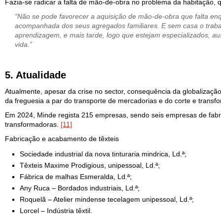
Fazia-se radicar a falta de mão-de-obra no problema da habitação, 
“Não se pode favorecer a aquisição de mão-de-obra que falta en
acompanhada dos seus agregados familiares. E sem casa o trabal
aprendizagem, e mais tarde, logo que estejam especializados, a
vida.”
5. Atualidade
Atualmente, apesar da crise no sector, consequência da globalização 
da freguesia a par do transporte de mercadorias e do corte e trans
Em 2024, Minde regista 215 empresas, sendo seis empresas de fabric
transformadoras.
[11]
Fabricação e acabamento de têxteis
Sociedade industrial da nova tinturaria mindrica, Ld.ª;
Têxteis Maxime Prodigious, unipessoal, Ld.ª;
Fábrica de malhas Esmeralda, Ld.ª;
Any Ruca – Bordados industriais, Ld.ª;
Roquelã – Atelier mindense tecelagem unipessoal, Ld.ª;
Lorcel – Indústria têxtil.