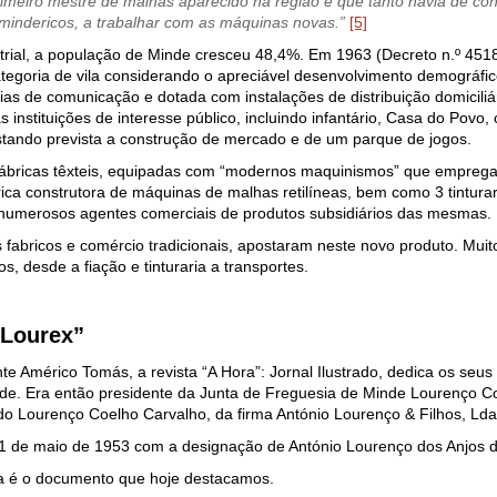
rimeiro mestre de malhas aparecido na região e que tanto havia de cont
mindericos, a trabalhar com as máquinas novas.”
[5]
trial, a população de Minde cresceu 48,4%. Em 1963 (Decreto n.º 451
ategoria de vila considerando o apreciável desenvolvimento demográfico
vias de comunicação e dotada com instalações de distribuição domicili
instituições de interesse público, incluindo infantário, Casa do Povo,
estando prevista a construção de mercado e de um parque de jogos.
fábricas têxteis, equipadas com “modernos maquinismos” que empreg
rica construtora de máquinas de malhas retilíneas, bem como 3 tintu
numerosos agentes comerciais de produtos subsidiários das mesmas.
s fabricos e comércio tradicionais, apostaram neste novo produto. Mui
, desde a fiação e tinturaria a transportes.
“Lourex”
te Américo Tomás, a revista “A Hora”: Jornal Ilustrado, dedica os seus 
e. Era então presidente da Junta de Freguesia de Minde Lourenço Coe
do Lourenço Coelho Carvalho, da firma António Lourenço & Filhos, Lda.
a 1 de maio de 1953 com a designação de António Lourenço dos Anjos d
ura é o documento que hoje destacamos.