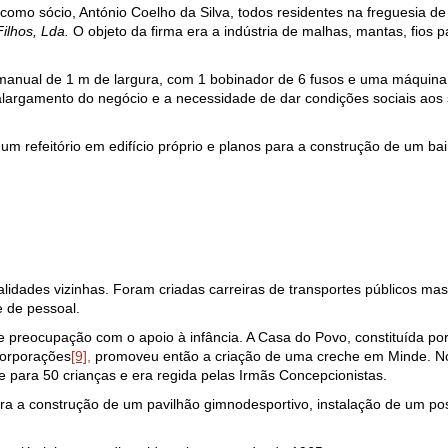
 como sócio, António Coelho da Silva, todos residentes na freguesia d
ilhos, Lda.
O objeto da firma era a indústria de malhas, mantas, fios p
, manual de 1 m de largura, com 1 bobinador de 6 fusos e uma máquin
largamento do negócio e a necessidade de dar condições sociais aos s
, um refeitório em edifício próprio e planos para a construção de um bai
dades vizinhas. Foram criadas carreiras de transportes públicos ma
e de pessoal.
eocupação com o apoio à infância. A Casa do Povo, constituída por 
Corporações
[9],
promoveu então a criação de uma creche em Minde. No
 para 50 crianças e era regida pelas Irmãs Concepcionistas.
 a construção de um pavilhão gimnodesportivo, instalação de um po