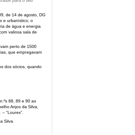
ribuir para o seu
89, de 14 de agosto, DG
 e urbanístico; o
ária de água e energia
 com valiosa sala de
avam perto de 1500
rarias, que empregavam
tos dos sócios, quando
n.ºs 88, 89 e 90 ao
lho Anjos da Silva,
 – “Lourex”.
a Silva.