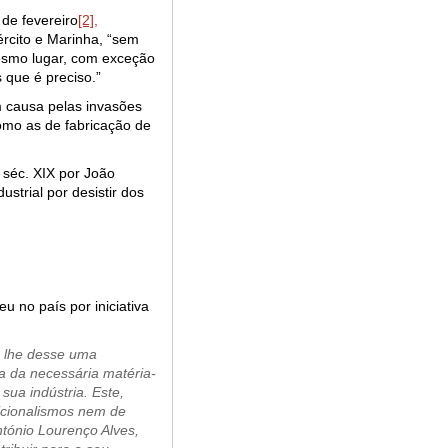
de fevereiro
[2],
ército e Marinha, “sem
esmo lugar, com exceção
que é preciso.”
m causa pelas invasões
como as de fabricação de
o séc. XIX por João
strial por desistir dos
u no país por iniciativa
ue lhe desse uma
ta da necessária matéria-
ua indústria. Este,
dicionalismos nem de
ntónio Lourenço Alves,