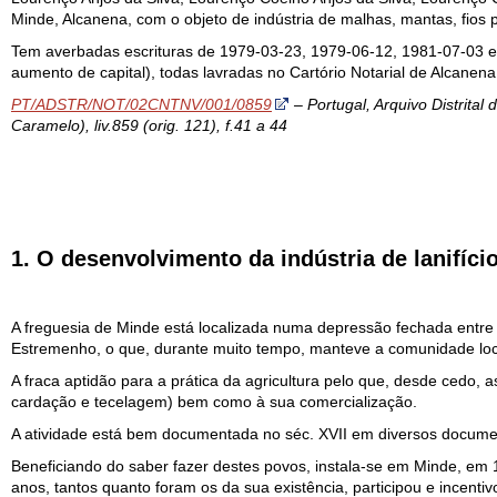
Minde, Alcanena, com o objeto de indústria de malhas, mantas, fios pa
Tem averbadas escrituras de 1979-03-23, 1979-06-12, 1981-07-03 e 
aumento de capital), todas lavradas no Cartório Notarial de Alcanena
PT/ADSTR/NOT/02CNTNV/001/0859
– Portugal, Arquivo Distrital
Caramelo), liv.859 (orig. 121), f.41 a 44
1. O desenvolvimento da indústria de lanifíc
A freguesia de Minde está localizada numa depressão fechada entre
Estremenho, o que, durante muito tempo, manteve a comunidade loca
A fraca aptidão para a prática da agricultura pelo que, desde cedo, as
cardação e tecelagem) bem como à sua comercialização.
A atividade está bem documentada no séc. XVII em diversos docum
Beneficiando do saber fazer destes povos, instala-se em Minde, em 1
anos, tantos quanto foram os da sua existência, participou e incentiv