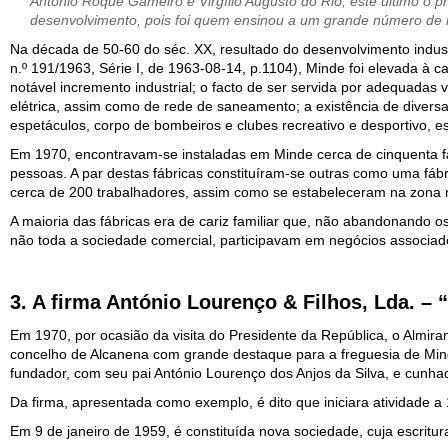
António Roque Gameiro e Virgílio Augusto do Rio, este último o p
desenvolvimento, pois foi quem ensinou a um grande número de 
Na década de 50-60 do séc. XX, resultado do desenvolvimento indus
n.º 191/1963, Série I, de 1963-08-14, p.1104), Minde foi elevada à c
notável incremento industrial; o facto de ser servida por adequadas 
elétrica, assim como de rede de saneamento; a existência de diversas 
espetáculos, corpo de bombeiros e clubes recreativo e desportivo, 
Em 1970, encontravam-se instaladas em Minde cerca de cinquenta 
pessoas. A par destas fábricas constituíram-se outras como uma fáb
cerca de 200 trabalhadores, assim como se estabeleceram na zona 
A maioria das fábricas era de cariz familiar que, não abandonando o
não toda a sociedade comercial, participavam em negócios associados
3. A firma António Lourenço & Filhos, Lda. – 
Em 1970, por ocasião da visita do Presidente da República, o Almiran
concelho de Alcanena com grande destaque para a freguesia de Mind
fundador, com seu pai António Lourenço dos Anjos da Silva, e cunha
Da firma, apresentada como exemplo, é dito que iniciara atividade 
Em 9 de janeiro de 1959, é constituída nova sociedade, cuja escrit