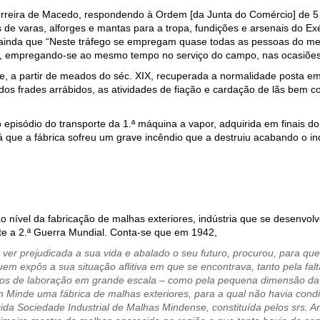
reira de Macedo, respondendo à Ordem [da Junta do Comércio] de 5 
de varas, alforges e mantas para a tropa, fundições e arsenais do Ex
va ainda que “Neste tráfego se empregam quase todas as pessoas do m
o, empregando-se ao mesmo tempo no serviço do campo, nas ocasiões 
e, a partir de meados do séc. XIX, recuperada a normalidade posta e
dos frades arrábidos, as atividades de fiação e cardação de lãs bem 
o episódio do transporte da 1.ª máquina a vapor, adquirida em finais d
á que a fábrica sofreu um grave incêndio que a destruiu acabando o indu
o nível da fabricação de malhas exteriores, indústria que se desenvolve
te a 2.ª Guerra Mundial. Conta-se que em 1942,
e ver prejudicada a sua vida e abalado o seu futuro, procurou, para q
em expôs a sua situação aflitiva em que se encontrava, tanto pela fal
os de laboração em grande escala – como pela pequena dimensão da s
m Minde uma fábrica de malhas exteriores, para a qual não havia con
ida Sociedade Industrial de Malhas Mindense, constituída pelos srs. A