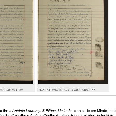
001/0859 f.43v
PT/ADSTR/NOT/02CNTNV/001/0859 f.44
 a firma
António Lourenço & Filhos, Limitada
, com sede em Minde, tend
oelho Carvalho e António Coelho da Silva, todos casados, industriais,