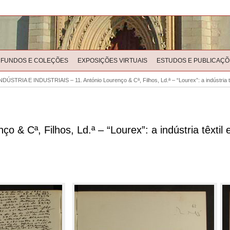
FUNDOS E COLEÇÕES
EXPOSIÇÕES VIRTUAIS
ESTUDOS E PUBLICAÇÕ
NDÚSTRIA E INDUSTRIAIS – 11. António Lourenço & Cª, Filhos, Ld.ª – “Lourex”: a indústria 
& Cª, Filhos, Ld.ª – “Lourex”: a indústria têxtil