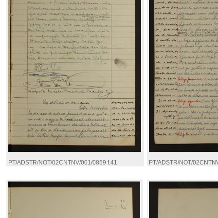
PT/ADSTR/NOT/02CNTNV/001/0859 f.41
PT/ADSTR/NOT/02CNTNV/