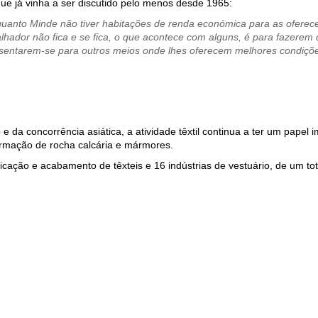
que já vinha a ser discutido pelo menos desde 1965:
quanto Minde não tiver habitações de renda económica para as oferec
hador não fica e se fica, o que acontece com alguns, é para fazerem
usentarem-se para outros meios onde lhes oferecem melhores condiçõe
e da concorrência asiática, a atividade têxtil continua a ter um papel
formação de rocha calcária e mármores.
ação e acabamento de têxteis e 16 indústrias de vestuário, de um tota