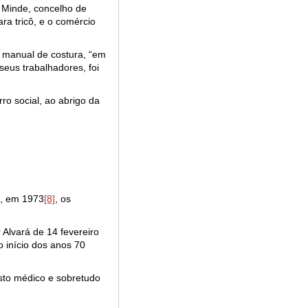
e Minde, concelho de
ara tricô, e o comércio
a manual de costura, “em
eus trabalhadores, foi
rro social, ao abrigo da
s, em 1973
[8]
, os
Alvará de 14 fevereiro
 início dos anos 70
sto médico e sobretudo