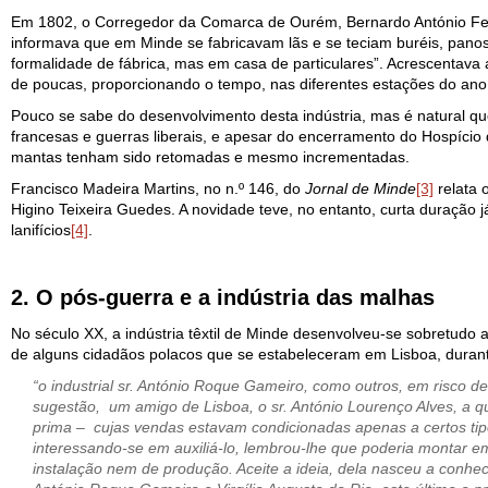
Em 1802, o Corregedor da Comarca de Ourém, Bernardo António Fer
informava que em Minde se fabricavam lãs e se teciam buréis, panos 
formalidade de fábrica, mas em casa de particulares”. Acrescenta
de poucas, proporcionando o tempo, nas diferentes estações do an
Pouco se sabe do desenvolvimento desta indústria, mas é natural qu
francesas e guerras liberais, e apesar do encerramento do Hospício 
mantas tenham sido retomadas e mesmo incrementadas.
Francisco Madeira Martins, no n.º 146, do
Jornal de Minde
[3]
relata 
Higino Teixeira Guedes. A novidade teve, no entanto, curta duração j
lanifícios
[4]
.
2. O pós-guerra e a indústria das malhas
No século XX, a indústria têxtil de Minde desenvolveu-se sobretudo a
de alguns cidadãos polacos que se estabeleceram em Lisboa, duran
“o industrial sr. António Roque Gameiro, como outros, em risco d
sugestão, um amigo de Lisboa, o sr. António Lourenço Alves, a qu
prima – cujas vendas estavam condicionadas apenas a certos tip
interessando-se em auxiliá-lo, lembrou-lhe que poderia montar e
instalação nem de produção. Aceite a ideia, dela nasceu a conhec