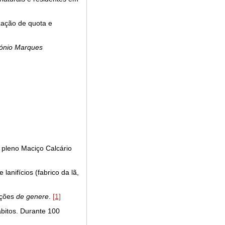
zação de quota e
ntónio Marques
 pleno Maciço Calcário
lanifícios (fabrico da lã,
ações
de genere
.
[1]
ábitos. Durante 100