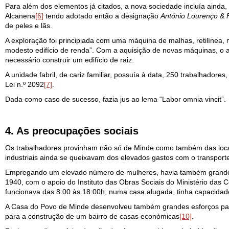
Para além dos elementos já citados, a nova sociedade incluía ainda,
Alcanena
[6]
tendo adotado então a designação
António Lourenço & F
de peles e lãs.
A exploração foi principiada com uma máquina de malhas, retilínea
modesto edifício de renda”. Com a aquisição de novas máquinas, o a
necessário construir um edifício de raiz.
A unidade fabril, de cariz familiar, possuía à data, 250 trabalhadores
Lei n.º 2092
[7]
.
Dada como caso de sucesso, fazia jus ao lema “Labor omnia vincit”.
4. As preocupações sociais
Os trabalhadores provinham não só de Minde como também das locali
industriais ainda se queixavam dos elevados gastos com o transport
Empregando um elevado número de mulheres, havia também grande pr
1940, com o apoio do Instituto das Obras Sociais do Ministério das 
funcionava das 8:00 às 18:00h, numa casa alugada, tinha capacidade
A Casa do Povo de Minde desenvolveu também grandes esforços para
para a construção de um bairro de casas económicas
[10]
.