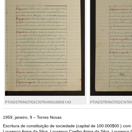
PT/ADSTR/NOT/02CNTNV/001/0859 f.43
PT/ADSTR/NOT/02CNTNV/
1959, janeiro, 9 – Torres Novas
Escritura de constituição de sociedade (capital de 100.000$00 ) com
Lourenço Anjos da Silva, Lourenço Coelho Anjos da Silva, Lourenço C