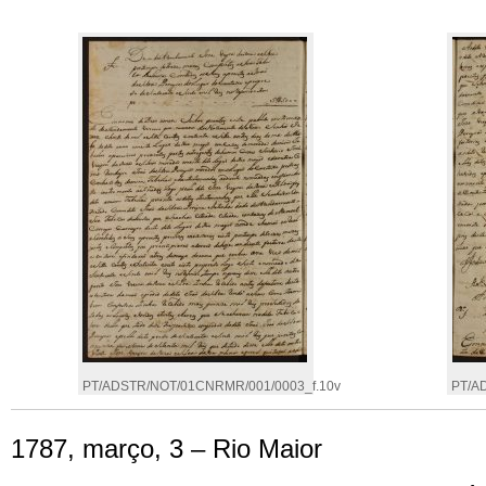
PT/ADSTR/NOT/01CNRMR/001/0003_f.10v
PT/A
1787, março, 3 – Rio Maior