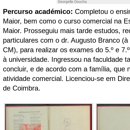
Georgette Goucha
Percurso
académic
o
:
C
ompletou o ensi
Maior, bem como o curso comercial na E
Maior
.
P
ros
seg
uiu mais tarde estudos, re
particulares com o dr. Augusto Branco (à
CM)
,
para realizar os exames do 5
.
º e 7
.
à universidade
.
I
ngressou na faculdade ta
concluir
, e de acordo com a família,
que n
atividade comercial
.
Licenci
ou-se
em Direi
de Coimbra.