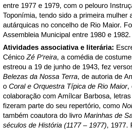
entre
1977
e
1979
,
com o
p
elouro Instruç
Toponímia,
tendo sido
a primeira mulher 
autárquicas no concelho de Rio Maior.
Fo
Assembleia Municipal entre 1980 e 1982
.
Atividade
s
associativa e literária:
Escr
Cénico
Zé P
‘
reira
, a
comédia de costum
estreou a 19 de junho de 1943,
fez
vers
Belezas da Nossa Terra
, de autoria de A
o
Coral e Orquestra Típica de Rio Maior
,
colaboração com Amílcar Barbosa,
letras
fizeram parte do seu repertório, como
Noi
também coautora do livro
Marinhas de Sal
séculos de História (1177 – 1977
)
, 1977. 