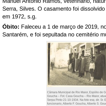
Manuel António Ramos,
veterinário,
natu
Serra, Silves.
O c
asamento
foi
dissolvido
em 197
2
, s.g.
Óbito:
Faleceu a 1 de março de 2019, no 
Santarém, e foi sepultada no cemitério mu
Câmara Municipal de Rio Maior, Espólio de G
Goucha – Fot. Casa Goucha – Rio Maior, atua
Serpa Pinto-21-10-1934. Na foto esq. dir. Sr. 
funcionario, Alberto F. Goucha, Alberto S. Gou