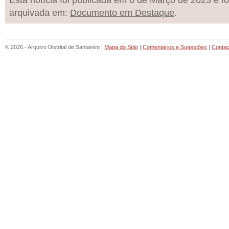
Esta notícia foi publicada em 6 de Março de 2023 e fo
arquivada em:
Documento em Destaque
.
© 2026 - Arquivo Distrital de Santarém |
Mapa do Sítio
|
Comentários e Sugestões
|
Contac