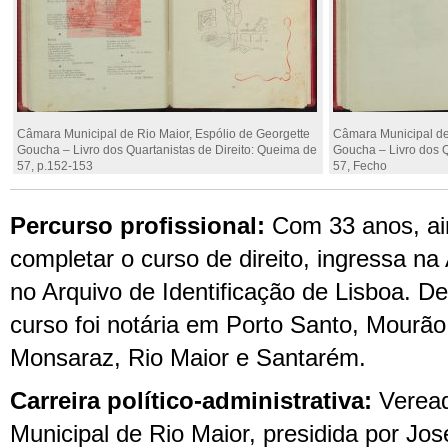
Câmara Municipal de Rio Maior, Espólio de Georgette
Câmara Municipal de 
Goucha – Livro dos Quartanistas de Direito: Queima de
Goucha – Livro dos Q
57, p.152-153
57, Fecho
Percurso
profissional
:
Com 33 anos
, a
completar o curso de direito,
ingressa n
a 
n
o Ar
qui
vo de Identificação de Lisboa
. De
curso foi n
otária em
Porto Santo, Mourã
Monsaraz,
Rio Maior
e Santarém
.
Carreira político-administrativa
:
Veread
Municipal de Rio Maior, presidid
a
por José