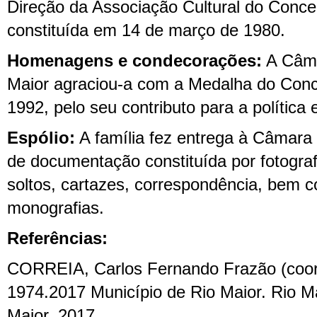
Direção da Associação Cultural do Conce
constituída em 14 de março de 1980.
H
omenagens
e condecorações
:
A Câma
Maior
agraci
ou-a
com a Medalha do Conce
1992, pelo seu contributo para a política e
Espólio:
A
família fez entrega à
Câmara 
de documentação constituída por
fotogra
soltos, cartazes, correspondência,
bem c
monografias
.
Referências:
C
ORREIA, Carlos Fernando Frazão (coor
1974.2017
Município de Rio Maior
. Rio M
Maior, 2017