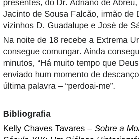
presentes,
d
o
Dr. Adriano
de Abreu
Jacinto de Sousa Falcão, irmão de 
vizinhos
D. G
ua
dalupe e José de S
Na noite de 18 recebe a Extrema U
consegue comungar.
Ainda consegu
minutos, “Há muito tempo que Deus
enviado hum momento de descanço
última palavra –
“
perdoai-me”
.
B
ibliografia
Kelly Chaves Tavares
–
Sobre a Mor