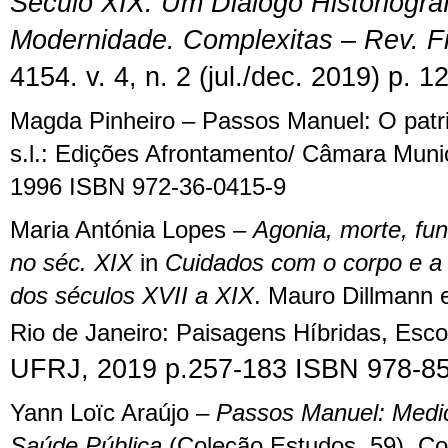
Século XIX: Um Diálogo Historiográ
Modernidade
.
Complexitas
– Rev. F
4154. v. 4, n. 2 (jul./dec. 2019) p. 
Magda Pinheiro – Passos Manuel: O patri
s.l.: Edições Afrontamento/ Câmara Muni
1996 ISBN 972-36-0415-9
M
aria Antónia Lopes –
Agonia, morte, fun
no séc. XIX
in
Cuidados com o corpo e a
dos séculos XVII a XIX
. Mauro Dillmann 
Rio de Janeiro: Paisagens Híbridas, Esc
UFRJ, 2019 p.257-
1
83
ISBN 978-85
Yann Loïc Araújo –
Passos Manuel: Medi
Saúde Pública
(Coleção Estudos
,
59). Co