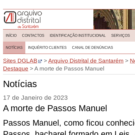
INÍCIO
CONTACTOS
IDENTIFICAÇÃO INSTITUCIONAL
SERVIÇOS
NOTÍCIAS
INQUÉRITO CLIENTES
CANAL DE DENÚNCIAS
Sites DGLAB
>
Arquivo Distrital de Santarém
>
N
Destaque
>
A morte de Passos Manuel
Notícias
17 de Janeiro de 2023
A morte de Passos Manuel
Passos Manuel, como ficou conhec
Passos, bacharel formado em
Leis
,