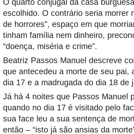
O quarto conjugal da casa burgues
escolhido
. O contrário seria morrer n
de horrores”, espaço em que morri
tinham família nem dinheiro,
precon
“doença, miséria e crime”
.
B
eatriz Passos Manuel descreve c
que antecede
u
a morte de seu pai, a
dia 17 e
a madrugada do dia
18 de 
Já há 4 noites que Passos Manuel 
quando no dia 17 é visitado pel
o fac
sua face leu a sua sentença de mor
então – “isto já são ansias da morte