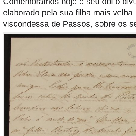
Comemoramos
hoje
o seu óbito
div
elaborado p
ela
sua filha mais velha,
viscondessa de Passos, sobre os se