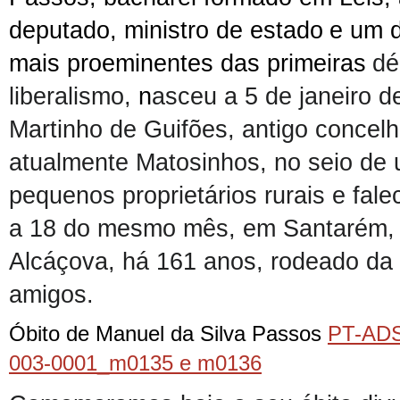
deputado
, ministro
de estado
e um 
mais proeminentes das primeiras
dé
liberalismo,
n
asceu
a 5 de
j
aneiro 
Martinho de Guifões, antigo concel
atualmente Matosinhos,
no seio de 
pequenos proprietários rurais
e fal
a 18 d
o mesmo mês,
em Santarém, 
Alcáçova,
há 161 anos,
ro
d
eado da 
amigos
.
Óbito de Manuel da Silva Passos
PT-AD
003-0001_m0135 e m0136