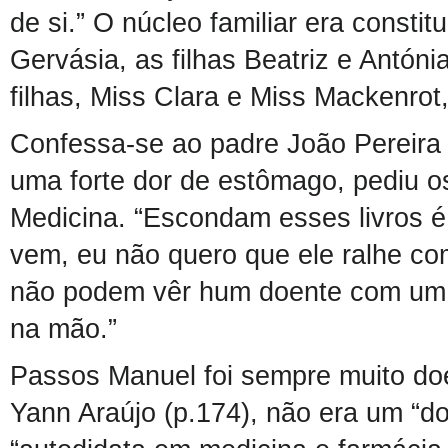
de si.”
O núcleo
fam
i
lia
r
era constitu
Gervásia,
as
filhas Beatriz e Antón
filhas, Miss Clara e Miss Mackenrot,
Confessa-se ao padre João Pereira
uma forte dor de estômago
,
pediu os
M
edicina.
“Escondam esses livros é 
vem, eu não quero que ele ralhe co
não podem vêr hum doente com um l
na mão.”
P
assos Manuel foi sempre muito do
Y
ann Araújo
(p.174)
,
não era um “do