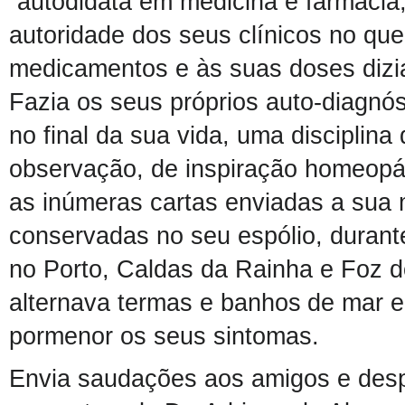
“autodidata em medicina e farmácia
autoridade dos seus clínicos no que
medicamentos e às suas doses dizia
Fazia os seus próprios auto-
diagnós
no final da sua vida, uma disciplina 
observação,
de inspiração homeopát
as
inúmeras
cartas enviadas a sua m
conservadas no seu espólio, durant
no Porto,
Caldas da Rainha
e
Foz d
alternava termas e
banhos
de mar 
pormenor os seus sintomas.
E
nvia saudações aos amigos e des