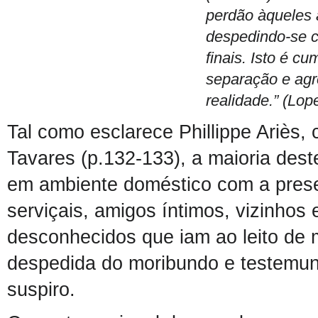
perdão àqueles 
despedindo-se c
finais. Isto é cu
separação e ag
realidade.” (Lop
T
al como esclarece
Phillippe Ariès,
Tavares
(p.
132-133
)
,
a maioria
des
em ambiente doméstico com a prese
serviçais, amigos íntimos, vizinh
os
desconhecidos que iam ao leito
de 
despedida do moribundo e
testemun
suspiro.