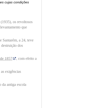
es cujas condições
(1935)
,
os revoltosos
l
evantamento que
e Santarém
,
a
24, teve
a destruição d
os
de 185
7
, com efeito a
 as exigências
io
da antiga
escola