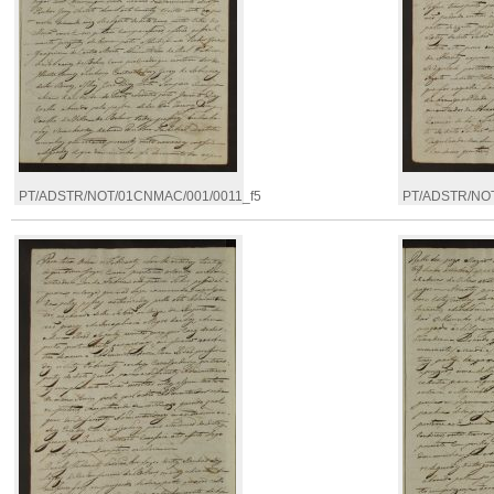
PT/ADSTR/NOT/01CNMAC/001/0011_f5
PT/ADSTR/NOT