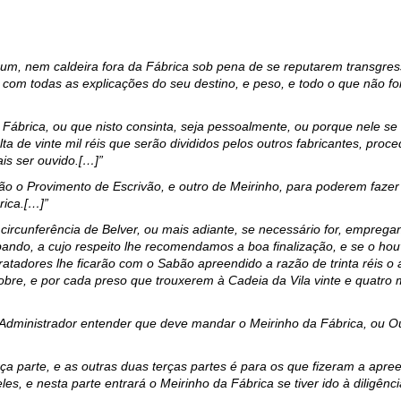
gum, nem caldeira fora da Fábrica sob pena de se rep
u
tarem
transgres
 com todas as explicações do seu destino, e peso, e todo o que não fo
Fábrica, ou que nisto consinta, seja pessoalmente, ou porque nele s
ta de vinte mil réis que serão divididos pelos outros fabricantes, proc
is ser ouvido.[…]”
o o Provimento de Escrivão, e outro de Meirinho, para poderem fazer 
rica
.[…]”
e circunferência de Belver, ou mais adiante, se necessário for, empreg
ndo, a cujo respeito lhe recomendamos a boa finalização, e se o hou
ratadores lhe ficarão com o Sabão apreendido a razão de trinta réis o 
obre, e por cada preso que tro
u
xerem à
C
adeia da
V
ila vinte e quatro 
o Administrador entender que deve mandar o Meirinho da Fábrica, ou
O
ça parte,
e
as outras duas terças partes é para os que fizeram a apre
es, e nesta parte entrará o Meirinho da Fábrica se tiver ido à diligênci