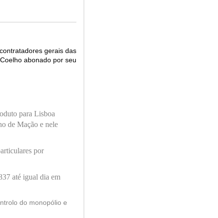
 contratadores gerais das
s Coelho abonado por seu
oduto para Lisboa
lho de Mação e nele
articulares por
837 até igual dia em
ontrolo do monopólio
e