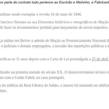
parte do contrato tudo pertence ao Escrivão e Meirinho, e Fabricant
ndistas
sendo exemplar
a
revolta
16 de maio de 1846.
rancisco Serrano
na sua
Elementos históricos e etnográficos de Mação
e fazer os levantamentos prediais
para lançamento de novos impostos, 
a militar em Belver a adesão
de Mação ao Pronunciamento Nacional d
s e judiciais e demais empregados,
a
inva
são d
as repartições públicas
e 
erificar-se 1
1
anos depois com
a
Carta de Lei
promulgad
a
a
25
de
abril
duzido na primeira metade do século XX.
O desenvolvimento técnico e
ais com o União Fabril
, no caso português
.
s do edifício da Real Fábrica de Sabão
, o museu foi i
nstalado no edifíc
duto.