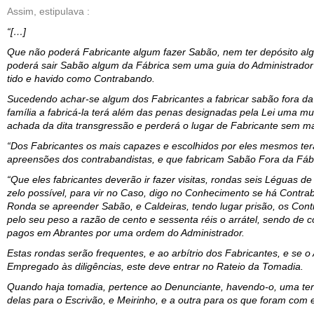
A
ssim
, estipula
va
:
“
[…]
Que não poderá
F
abricante algum fazer
S
abão, nem ter depósito al
poderá sair
S
abão algum da Fábrica sem uma guia do
A
dministrador
tido e havido como Contrabando.
Sucedendo achar-se algum dos Fabricantes a fabricar sabão fora da 
família a fabricá-la terá além das penas designadas pela Lei uma mul
achada da dita transgressão e perderá o lugar de Fabricante sem ma
“Dos Fabricantes os mais capazes e escolhidos por eles mesmos terã
apreensões dos contrabandistas, e que fabricam
Sabão F
ora da Fáb
“Que eles fabricantes deverão ir fazer visitas, rondas seis Léguas d
zelo possível, para vir no
C
aso, digo no
C
onhecimento se há Contraba
Ronda se apreender Sabão, e Caldeiras, tendo lugar pri
s
ão, os Cont
pelo seu peso a razão de cento e sessenta réis o arr
á
tel, sendo de c
pagos em Abrantes
por uma ordem do Administrador.
Estas rondas serão frequentes, e ao arb
í
trio dos Fabricantes, e se 
E
mpregado às diligências, este deve entrar no
R
ateio da
T
omadia.
Quando haja tomadia
,
pertence ao
D
enunciante
,
havendo-o
,
uma ter
delas para o Escrivão, e Meirinho, e a outra para os que foram com el