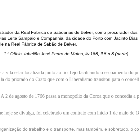
istrador da Real Fábrica de Saboarias de Belver, como procurador dos
é Dias Leite Sampaio e Companhia, da cidade do Porto com Jacinto Dia
ole na Real Fábrica de Sabão de Belver.
 1.º Ofício, tabelião José Pedro de Matos, liv.16B, fl.5 a 8 (parte).
 a vila estar localizada junto ao rio Tejo facilita
ndo
o escoamento do pr
ila do priorado do Crato
que
com o Liberalismo
transitou para o conce
.
A 2 de agosto
de 1766
passa a monopólio
d
a Coroa
que o concedia a p
 hoje se divulga, foi celebrado um contrato com início 1 de maio de 1
rganização do trabalho e o transporte, mas também, e sobretudo, o c