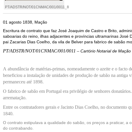
PT/ADSTR/NOT/01CNMAC/001/0011_8
01 agosto 1838, Mação
Escritura de contrato que faz José Joaquim de Castro e Brito, admin
saboarias do reino, ilhas adjacentes e províncias ultramarinas Jos
pai Zacarias Dias Coelho, da vila de Belver para fabrico de sabão m
PT/ADSTR/NOT/01CNMAC/001/0011 –
Cartório Notarial de Mação –
A
abundância d
e
matérias-primas,
nomeadamente o azeite e
o facto de
beneficiou a instalação de unidade
s
de
produção d
e
sabão
na antiga v
permaneceu até 1898
.
O fabrico de sabão em Portugal era privilégio de senhores donatários
arrematação
.
Entre os contratadores
gerais
e Jacinto Dias Coelho, no documento que
1840.
O contrato estipulava a qualidade do sabão, os preços a praticar,
a o
do contrabando
.