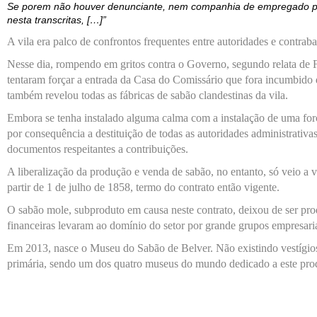
Se porem não houver denunciante, nem companhia de empregado por 
nesta transcritas, […]”
A vila era
palco de confrontos frequentes entre autori
d
ad
e
s e contraba
Nesse dia, rompendo em gritos contra o Governo,
segundo relat
a
de F
tentaram forçar a entrada
d
a Casa do Comissário que fora
incumbido d
também revel
ou
todas as fábricas
de sabão clandestina
s
da vila
.
Embora se tenha instalado alguma calma com a instalação de uma forç
por consequência a
destitui
ção de
todas as autoridades administrativa
documentos respeitantes a contribuições
.
A
liberalização da produção e venda
de sabão
,
no entanto,
só veio a v
partir de 1 de julho de 1858, termo do contrato então vigente
.
O sabão mole, subproduto em causa neste contrato, deix
ou
de ser pro
financeiras
levaram ao domínio do setor
por grande grupos empresari
E
m 2013,
nasce
o Museu do Sabão de Belver
. N
ão existi
ndo
vestígio
primária,
sendo
um dos quatro museus do mundo dedicado a este pro