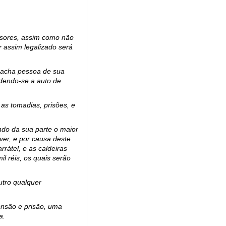
sores, assim como não
r assim legalizado será
e acha pessoa de sua
edendo-se a auto de
as tomadias, prisões, e
ando da sua parte o maior
ver, e por causa deste
arr
á
tel, e as ca
l
deiras
mil réis, os quais serão
utro qualquer
ensão e prisão, uma
a.