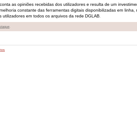
onta as opiniões recebidas dos utilizadores e resulta de um investimen
elhoria constante das ferramentas digitais disponibilizadas em linha,
 utilizadores em todos os ar
qui
vos da rede DGLAB.
staque
.
tos