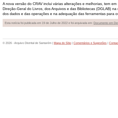
A nova versão do CRAV inclui várias al
ter
ações e melhorias, tem em c
Direção-Geral do Livros, dos Ar
qui
vos e das Bibliotecas (DGLAB) na m
dos dados e das operações e na ade
qua
ção das ferramentas para os
Esta notícia foi publicada em 19 de Julho de 2022 e foi arquivada em:
Documento em De
© 2026 - Arquivo Distrital de Santarém |
Mapa do Sítio
|
Comentários e Sugestões
|
Contac