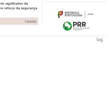
to significativo da
 no reforço da
seg
urança
|
Imprimir