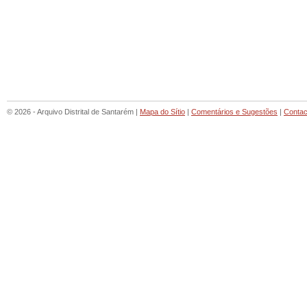
© 2026 - Arquivo Distrital de Santarém |
Mapa do Sítio
|
Comentários e Sugestões
|
Contac