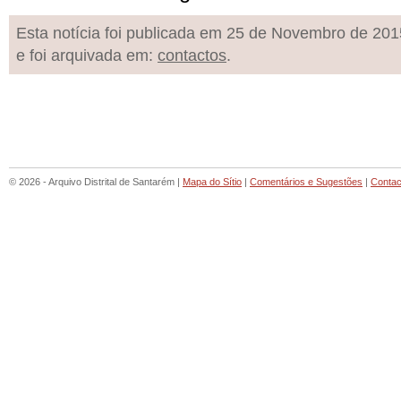
Esta notícia foi publicada em 25 de Novembro de 201
e foi arquivada em:
contactos
.
© 2026 - Arquivo Distrital de Santarém |
Mapa do Sítio
|
Comentários e Sugestões
|
Contac