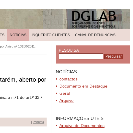
ES
NOTÍCIAS
INQUÉRITO CLIENTES
CANAL DE DENÚNCIAS
por Aviso nº 13150/2011,
PESQUISA
NOTÍCIAS
tarém, aberto por
contactos
Documento em Destaque
Geral
a o n.º1 do art.º 33.º
Arquivo
INFORMAÇÕES ÚTEIS
|
Imprimir
Arquivo de Documentos