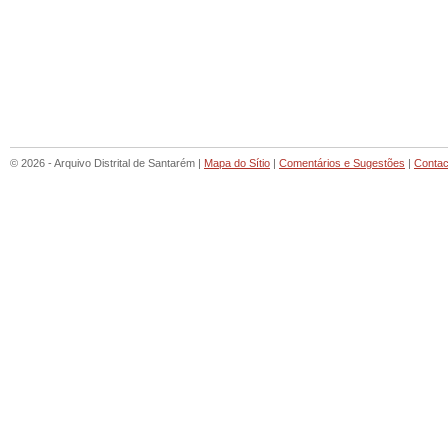
© 2026 - Arquivo Distrital de Santarém |
Mapa do Sítio
|
Comentários e Sugestões
|
Contac