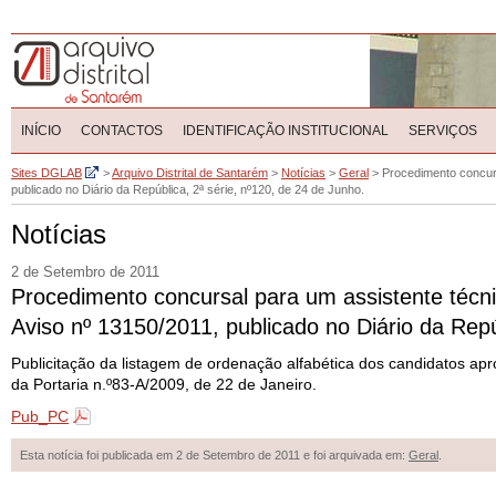
INÍCIO
CONTACTOS
IDENTIFICAÇÃO INSTITUCIONAL
SERVIÇOS
Sites DGLAB
>
Arquivo Distrital de Santarém
>
Notícias
>
Geral
>
Procedimento concurs
publicado no Diário da República, 2ª série, nº120, de 24 de Junho.
Notícias
2 de Setembro de 2011
Procedimento concursal para um assistente técni
Aviso nº 13150/2011, publicado no Diário da Repú
Publicitação da listagem de ordenação alfabética dos candidatos ap
da Portaria n.º83-A/2009, de 22 de Janeiro.
Pub_PC
Esta notícia foi publicada em 2 de Setembro de 2011 e foi arquivada em:
Geral
.